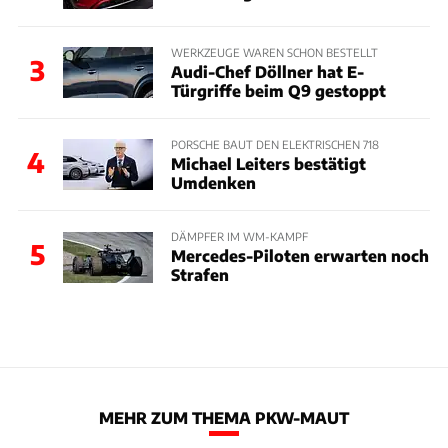
WERKZEUGE WAREN SCHON BESTELLT
3
Audi-Chef Döllner hat E-
Türgriffe beim Q9 gestoppt
PORSCHE BAUT DEN ELEKTRISCHEN 718
4
Michael Leiters bestätigt
Umdenken
DÄMPFER IM WM-KAMPF
5
Mercedes-Piloten erwarten noch
Strafen
MEHR ZUM THEMA PKW-MAUT