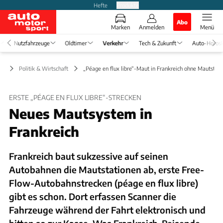
Hefte
Produkte
Abo
Marken
Anmelden
Menü
Nutzfahrzeuge
Oldtimer
Verkehr
Tech & Zukunft
Auto-Horos
hr
Politik & Wirtschaft
„Péage en flux libre“-Maut in Frankreich ohne Mautstat
ERSTE „PÉAGE EN FLUX LIBRE“-STRECKEN
Neues Mautsystem in
Frankreich
Frankreich baut sukzessive auf seinen
Autobahnen die Mautstationen ab, erste Free-
Flow-Autobahnstrecken (péage en flux libre)
gibt es schon. Dort erfassen Scanner die
Fahrzeuge während der Fahrt elektronisch und