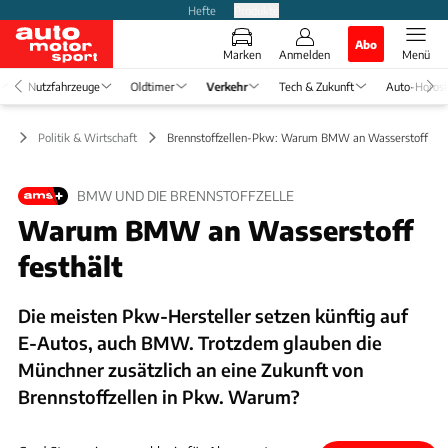
Hefte
Produkte
Abo
Marken
Anmelden
Menü
Nutzfahrzeuge
Oldtimer
Verkehr
Tech & Zukunft
Auto-Horos
hr
Politik & Wirtschaft
Brennstoffzellen-Pkw: Warum BMW an Wasserstoff fest
BMW UND DIE BRENNSTOFFZELLE
Warum BMW an Wasserstoff
festhält
Die meisten Pkw-Hersteller setzen künftig auf
E-Autos, auch BMW. Trotzdem glauben die
Münchner zusätzlich an eine Zukunft von
Brennstoffzellen in Pkw. Warum?