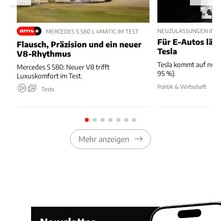
NEUZULASSUNGEN IM JU
MERCEDES S 580 L 4MATIC IM TEST
Für E-Autos läuft
Flausch, Präzision und ein neuer
Tesla
V8-Rhythmus
Tesla kommt auf nur 
Mercedes S 580: Neuer V8 trifft
95 %).
Luxuskomfort im Test.
Politik & Wirtschaft
Tests
Mehr anzeigen