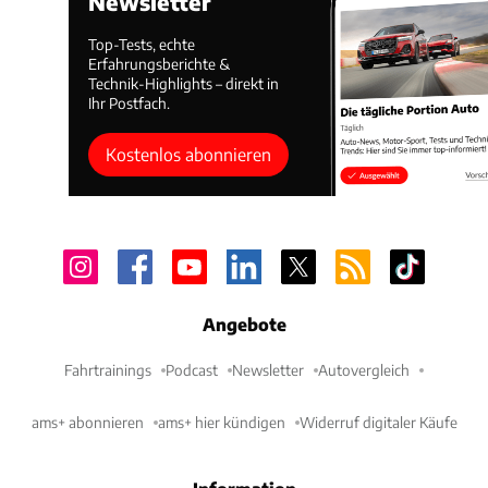
Newsletter
Top-Tests, echte
Erfahrungsberichte &
Technik-Highlights – direkt in
Ihr Postfach.
Kostenlos abonnieren
Angebote
Fahrtrainings
Podcast
Newsletter
Autovergleich
ams+ abonnieren
ams+ hier kündigen
Widerruf digitaler Käufe