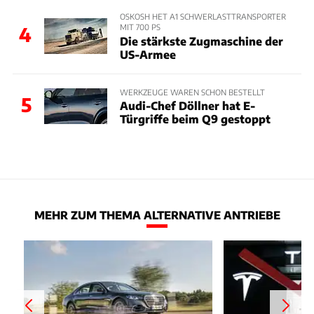
OSKOSH HET A1 SCHWERLASTTRANSPORTER
MIT 700 PS
4
Die stärkste Zugmaschine der
US-Armee
WERKZEUGE WAREN SCHON BESTELLT
5
Audi-Chef Döllner hat E-
Türgriffe beim Q9 gestoppt
MEHR ZUM THEMA ALTERNATIVE ANTRIEBE