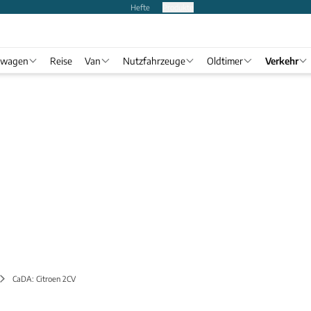
Hefte
Produkte
twagen
Reise
Van
Nutzfahrzeuge
Oldtimer
Verkehr
CaDA: Citroen 2CV