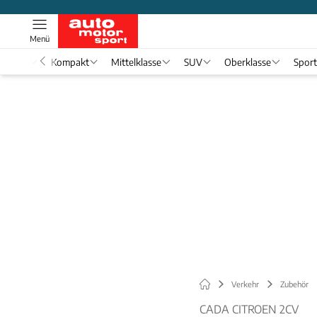
Menü
nwagen
Kompakt
Mittelklasse
SUV
Oberklasse
Spor
Verkehr
Zubehör
CADA CITROEN 2CV