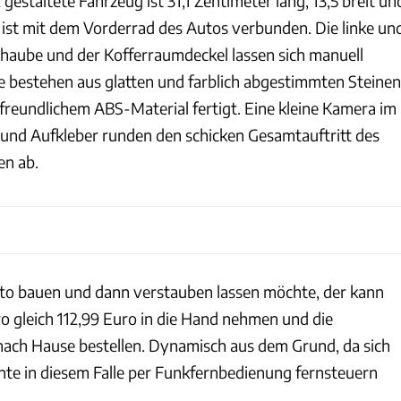
 gestaltete Fahrzeug ist 31,1 Zentimeter lang, 13,5 breit un
 ist mit dem Vorderrad des Autos verbunden. Die linke un
rhaube und der Kofferraumdeckel lassen sich manuell
ile bestehen aus glatten und farblich abgestimmten Steinen
reundlichem ABS-Material fertigt. Eine kleine Kamera im
r und Aufkleber runden den schicken Gesamtauftritt des
en ab.
to bauen und dann verstauben lassen möchte, der kann
ro gleich 112,99 Euro in die Hand nehmen und die
ach Hause bestellen. Dynamisch aus dem Grund, da sich
Ente in diesem Falle per Funkfernbedienung fernsteuern