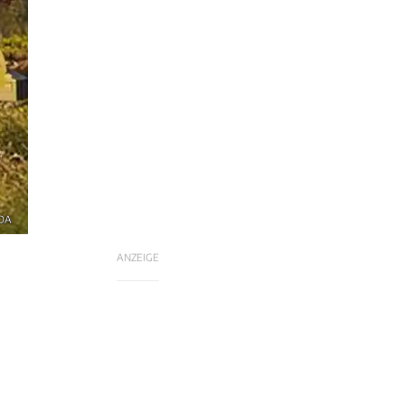
aDA
ANZEIGE