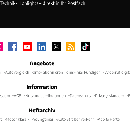
echnik-Highlights – direkt in Ihr Postfach.
Angebote
r
Autovergleich
ams+ abonnieren
ams+ hier kündigen
Widerruf digit
Information
essum
AGB
Nutzungsbedingungen
Datenschutz
Privacy Manager
B
Heftarchiv
t
Motor Klassik
Youngtimer
Auto Straßenverkehr
Abo & Hefte