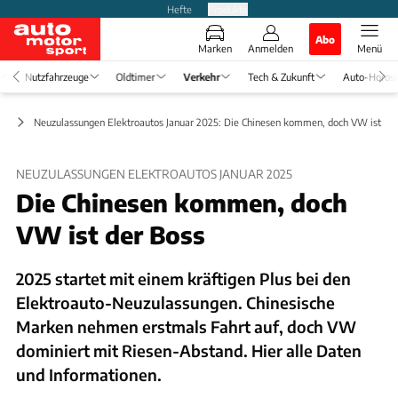
Hefte
Produkte
Abo
Marken
Anmelden
Menü
Nutzfahrzeuge
Oldtimer
Verkehr
Tech & Zukunft
Auto-Horos
ft
Neuzulassungen Elektroautos Januar 2025: Die Chinesen kommen, doch VW ist der
NEUZULASSUNGEN ELEKTROAUTOS JANUAR 2025
Die Chinesen kommen, doch
VW ist der Boss
2025 startet mit einem kräftigen Plus bei den
Elektroauto-Neuzulassungen. Chinesische
Marken nehmen erstmals Fahrt auf, doch VW
dominiert mit Riesen-Abstand. Hier alle Daten
und Informationen.