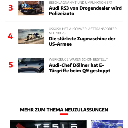
BESCHLAGNAHMT UND UMFUNKTIONIERT
3
Audi RS3 von Drogendealer wird
Polizeiauto
OSKOSH HET A1 SCHWERLASTTRANSPORTER
MIT 700 PS
4
Die stärkste Zugmaschine der
US-Armee
WERKZEUGE WAREN SCHON BESTELLT
5
Audi-Chef Döllner hat E-
Türgriffe beim Q9 gestoppt
MEHR ZUM THEMA NEUZULASSUNGEN