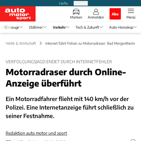
Hefte
Produkte
Abo
Marken
Anmelden
Menü
tzfahrzeuge
Oldtimer
Verkehr
Tech & Zukunft
Auto-Horoskop
Politik & Wirtschaft
Internet führt Polizei zu Motorradraser: Bad Mergentheim-Fal
VERFOLGUNGSJAGD ENDET DURCH INTERNETFEHLER
Motorradraser durch Online-
Anzeige überführt
Ein Motorradfahrer flieht mit 140 km/h vor der
Polizei. Eine Internetanzeige führt schließlich zu
seiner Festnahme.
Redaktion auto motor und sport