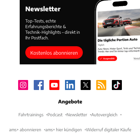
Newsletter
Top-Tests, echte
Erfahrungsberichte &
Technik-Highlights – direkt in
Ihr Postfach.
Kostenlos abonnieren
Angebote
Fahrtrainings
Podcast
Newsletter
Autovergleich
ams+ abonnieren
ams+ hier kündigen
Widerruf digitaler Käufe