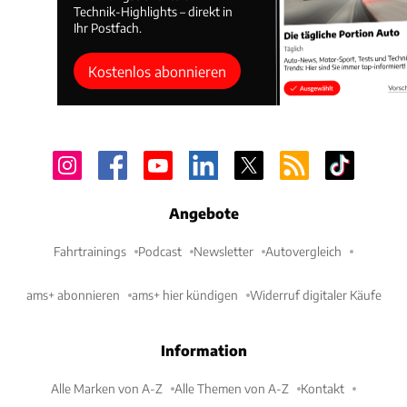
Technik-Highlights – direkt in
Ihr Postfach.
Kostenlos abonnieren
Angebote
Fahrtrainings
Podcast
Newsletter
Autovergleich
ams+ abonnieren
ams+ hier kündigen
Widerruf digitaler Käufe
Information
Alle Marken von A-Z
Alle Themen von A-Z
Kontakt