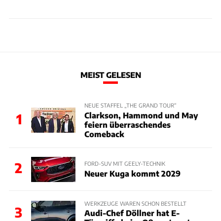
MEIST GELESEN
NEUE STAFFEL „THE GRAND TOUR“
Clarkson, Hammond und May
1
feiern überraschendes
Comeback
2
FORD-SUV MIT GEELY-TECHNIK
Neuer Kuga kommt 2029
WERKZEUGE WAREN SCHON BESTELLT
3
Audi-Chef Döllner hat E-