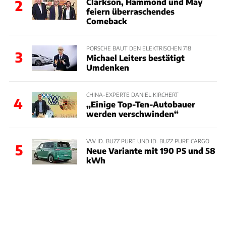
Clarkson, Hammond und May
2
feiern überraschendes
Comeback
PORSCHE BAUT DEN ELEKTRISCHEN 718
3
Michael Leiters bestätigt
Umdenken
CHINA-EXPERTE DANIEL KIRCHERT
4
„Einige Top-Ten-Autobauer
werden verschwinden“
VW ID. BUZZ PURE UND ID. BUZZ PURE CARGO
5
Neue Variante mit 190 PS und 58
kWh