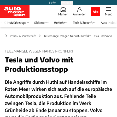
Hefte
Produkte
Abo
Marken
Anmelden
Menü
Nutzfahrzeuge
Oldtimer
Verkehr
Tech & Zukunft
Auto-Horos
hr
Politik & Wirtschaft
Teilemangel wegen Nahost-Konflikt: Tesla und Volvo be
TEILEMANGEL WEGEN NAHOST-KONFLIKT
Tesla und Volvo mit
Produktionsstopp
Die Angriffe durch Huthi auf Handelsschiffe im
Roten Meer wirken sich auch auf die europäische
Automobilproduktion aus. Fehlende Teile
zwingen Tesla, die Produktion im Werk
Grünheide ab Ende Januar zu stoppen. Volvo