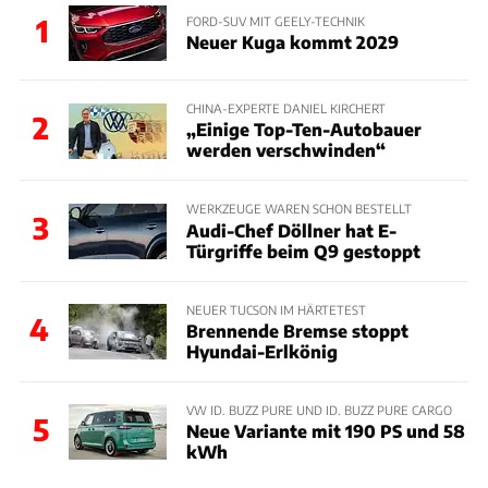
1
FORD-SUV MIT GEELY-TECHNIK
Neuer Kuga kommt 2029
CHINA-EXPERTE DANIEL KIRCHERT
2
„Einige Top-Ten-Autobauer
werden verschwinden“
WERKZEUGE WAREN SCHON BESTELLT
3
Audi-Chef Döllner hat E-
Türgriffe beim Q9 gestoppt
NEUER TUCSON IM HÄRTETEST
4
Brennende Bremse stoppt
Hyundai-Erlkönig
VW ID. BUZZ PURE UND ID. BUZZ PURE CARGO
5
Neue Variante mit 190 PS und 58
kWh