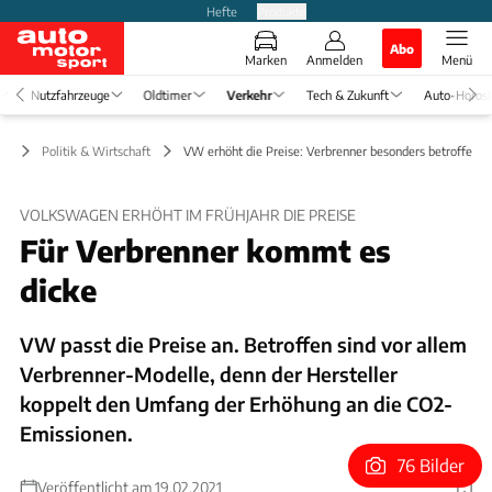
Hefte
Produkte
Abo
Marken
Anmelden
Menü
Nutzfahrzeuge
Oldtimer
Verkehr
Tech & Zukunft
Auto-Horos
hr
Politik & Wirtschaft
VW erhöht die Preise: Verbrenner besonders betroffen
VOLKSWAGEN ERHÖHT IM FRÜHJAHR DIE PREISE
Für Verbrenner kommt es
dicke
VW passt die Preise an. Betroffen sind vor allem
Verbrenner-Modelle, denn der Hersteller
koppelt den Umfang der Erhöhung an die CO2-
Emissionen.
76 Bilder
Veröffentlicht am 19.02.2021