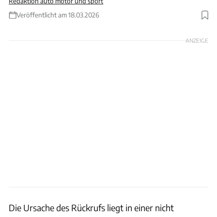
Redaktion auto motor und sport
Veröffentlicht am 18.03.2026
Foto: Achim Hartmann, Hersteller, privat, Hans-Dieter Seufert
ANZEIGE
Die Ursache des Rückrufs liegt in einer nicht