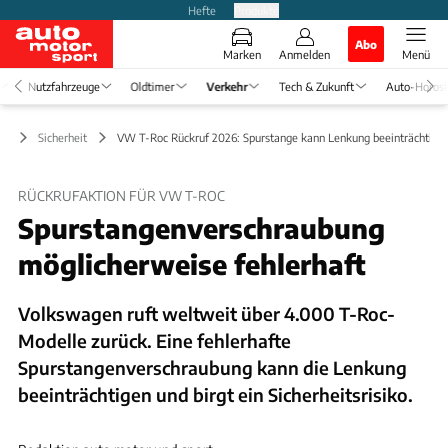
Hefte
Produkte
Abo
Marken
Anmelden
Menü
Nutzfahrzeuge
Oldtimer
Verkehr
Tech & Zukunft
Auto-Horos
hr
Sicherheit
VW T-Roc Rückruf 2026: Spurstange kann Lenkung beeinträchtige
RÜCKRUFAKTION FÜR VW T-ROC
Spurstangenverschraubung
möglicherweise fehlerhaft
Volkswagen ruft weltweit über 4.000 T-Roc-
Modelle zurück. Eine fehlerhafte
Spurstangenverschraubung kann die Lenkung
beeinträchtigen und birgt ein Sicherheitsrisiko.