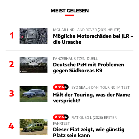
MEIST GELESEN
JAGUAR UND LAND ROVER (2015–HEUTE)
1
Mögliche Motorschäden bei JLR –
die Ursache
PANZERHAUBITZEN-DUELL
2
Deutsche PzH mit Problemen
gegen Südkoreas K9
BYD SEAL 6 DM-I TOURING IM TEST
3
Hält der Touring, was der Name
verspricht?
FIAT QUBO L (2026) ERSTER
4
FAHRTEST
Dieser Fiat zeigt, wie günstig
Platz sein kann