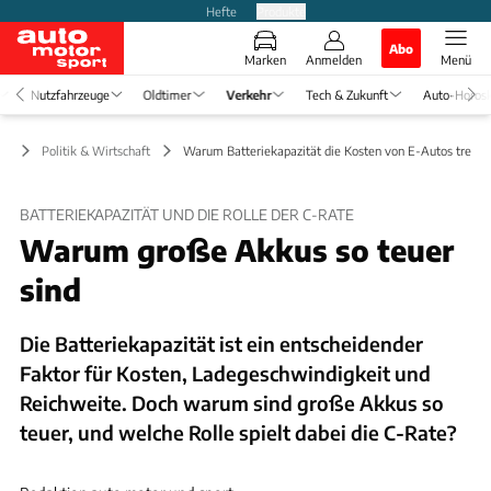
Hefte
Produkte
Abo
Marken
Anmelden
Menü
Nutzfahrzeuge
Oldtimer
Verkehr
Tech & Zukunft
Auto-Horos
hr
Politik & Wirtschaft
Warum Batteriekapazität die Kosten von E-Autos treibt
BATTERIEKAPAZITÄT UND DIE ROLLE DER C-RATE
Warum große Akkus so teuer
sind
Die Batteriekapazität ist ein entscheidender
Faktor für Kosten, Ladegeschwindigkeit und
Reichweite. Doch warum sind große Akkus so
teuer, und welche Rolle spielt dabei die C-Rate?