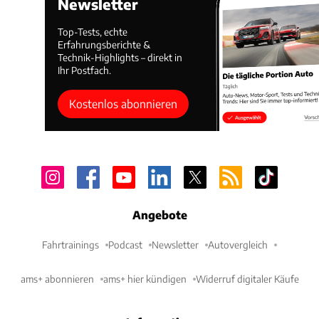
Newsletter
Top-Tests, echte
Erfahrungsberichte &
Technik-Highlights – direkt in
Ihr Postfach.
Kostenlos abonnieren
Angebote
Fahrtrainings
Podcast
Newsletter
Autovergleich
ams+ abonnieren
ams+ hier kündigen
Widerruf digitaler Käufe