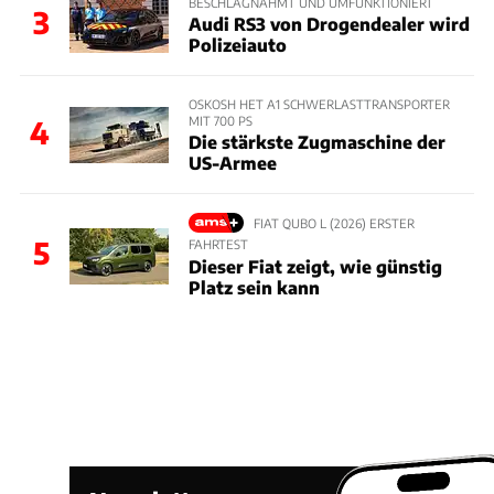
BESCHLAGNAHMT UND UMFUNKTIONIERT
3
Audi RS3 von Drogendealer wird
Polizeiauto
OSKOSH HET A1 SCHWERLASTTRANSPORTER
MIT 700 PS
4
Die stärkste Zugmaschine der
US-Armee
FIAT QUBO L (2026) ERSTER
5
FAHRTEST
Dieser Fiat zeigt, wie günstig
Platz sein kann