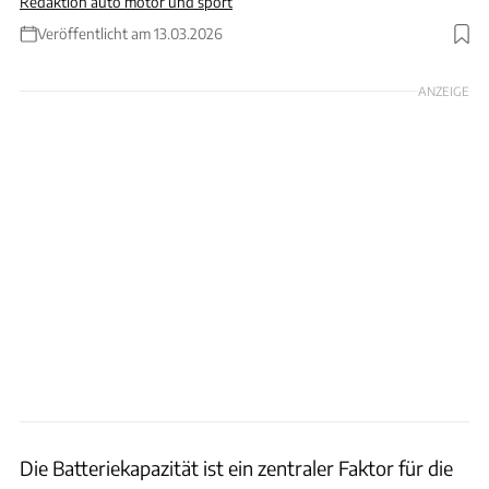
Redaktion auto motor und sport
Veröffentlicht am 13.03.2026
Foto: BMW, Mercedes-Benz, H.-D. Seufert, Opel, SGL Carbon
ANZEIGE
Die Batteriekapazität ist ein zentraler Faktor für die