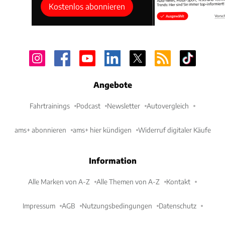
Kostenlos abonnieren
Angebote
Als dritter Volumenhersteller nach Stellantis und VW
Fahrtrainings
Podcast
Newsletter
Autovergleich
schafft es auch Renault auf dem italienischen Markt
mit 30,99 Prozent im Plus und damit positiv
ams+ abonnieren
ams+ hier kündigen
Widerruf digitaler Käufe
abzuschließen. So steht in der Bilanz die Gruppe
Renault mit Plus 35,52 Prozent vor Dacia mit 26,98
Information
Prozent Steigerung.
Alle Marken von A-Z
Alle Themen von A-Z
Kontakt
Bemerkenswert ist das Abschneiden der
Impressum
AGB
Nutzungsbedingungen
Datenschutz
chinesischen Hersteller: DR Motor schaffte es 2023