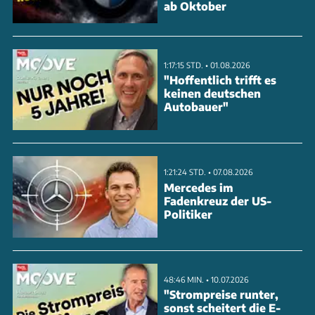
ab Oktober
zählen indes Alfa Romeo (+ 85,97 %), Jeep (+ 38,77
%) sowie Maserati mit plus 31,0 Prozent. Wobei die
Marke in Sachen Stückzahlen eher ein Leichtgewicht
1:17:15 STD. • 01.08.2026
ist (3.841 Einheiten) – im Vergleich dazu setzt Fiat
"Hoffentlich trifft es
keinen deutschen
174.580 Modelle ab.
Autobauer"
ANZEIGE
1:21:24 STD. • 07.08.2026
Mercedes im
Fadenkreuz der US-
Politiker
48:46 MIN. • 10.07.2026
"Strompreise runter,
sonst scheitert die E-