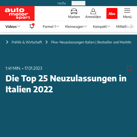
Hefte
Produkte
Abo
Marken
Anmelden
Menü
Videos
Formel 1
Kleinwagen
Kompakt
Mittelklasse
eo
Politik & Wirtschaft
Pkw-Neuzulassungen Italien | Bestseller und Markttrend
1:41 MIN.
•
17.01.2023
Die Top 25 Neuzulassungen in
Italien 2022