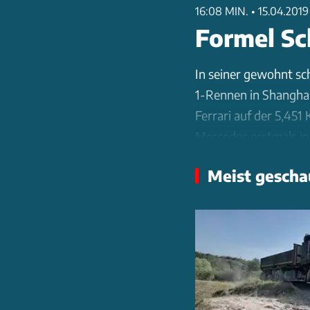
16:08 MIN.
•
15.04.2019
Formel Sc
In seiner gewohnt sc
1-Rennen in Shanghai
Ferrari auf der 5,451
Mercedes erstmals in
Meist gescha
Besonderes Augenmerk
langen Geraden des Sh
konnte. Schmidt anal
und zeigt auf, wo Me
Zudem beleuchtet er
erklärt, warum das T