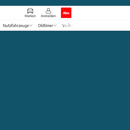
Abo
Marken
Anmelden
Nutzfahrzeuge
Oldtimer
Verkehr
Tech & Zukunft
Auto