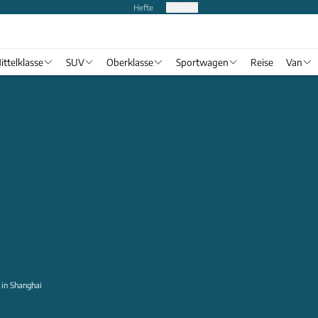
Hefte
Produkte
ittelklasse
SUV
Oberklasse
Sportwagen
Reise
Van
 in Shanghai