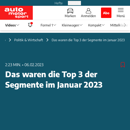
Hefte
Produkte
Abo
Marken
Anmelden
Menü
Videos
Formel 1
Kleinwagen
Kompakt
Mittelklasse
ideo
Politik & Wirtschaft
Das waren die Top 3 der Segmente im Januar 2023
2:23 MIN.
•
06.02.2023
Das waren die Top 3 der
Segmente im Januar 2023