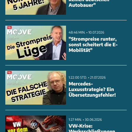
Autobauer"
48:46 MIN. • 10.07.2026
"Strompreise runter,
sonst scheitert die E-
Mobilität"
1:22:00 STD. • 21.07.2026
Mercedes-
Luxusstrategie? Ein
Übersetzungsfehler!
1:27 MIN. • 30.06.2026
VW-Krise:
Werksschließungen