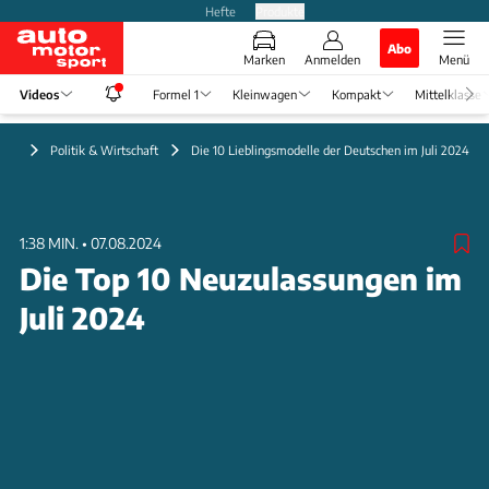
Hefte
Produkte
Abo
Marken
Anmelden
Menü
Videos
Formel 1
Kleinwagen
Kompakt
Mittelklasse
deo
Politik & Wirtschaft
Die 10 Lieblingsmodelle der Deutschen im Juli 2024
1:38 MIN.
•
07.08.2024
Die Top 10 Neuzulassungen im
Juli 2024