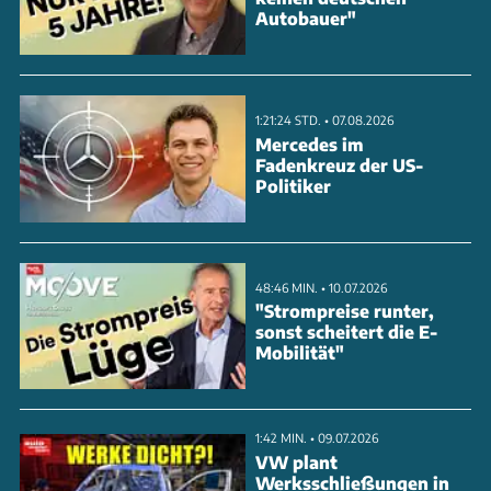
Autobauer"
1:21:24 STD. • 07.08.2026
Mercedes im
Fadenkreuz der US-
Politiker
48:46 MIN. • 10.07.2026
"Strompreise runter,
sonst scheitert die E-
Mobilität"
1:42 MIN. • 09.07.2026
VW plant
Werksschließungen in