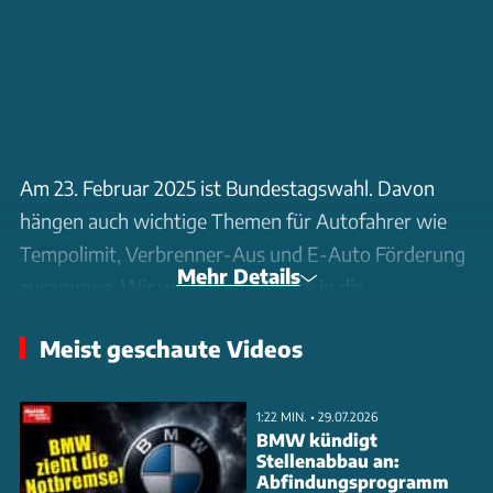
Am 23. Februar 2025 ist Bundestagswahl. Davon
hängen auch wichtige Themen für Autofahrer wie
Tempolimit, Verbrenner-Aus und E-Auto Förderung
Mehr Details
zusammen. Wir werfen einen Blick in die
Wahlprogramme der sieben stärksten Parteien und
Meist geschaute Videos
klären, welche Pläne AfD, Bündnis 90/Die Grünen,
BSW, Union (CDU / CSU), Die Linken, FDP und SPD
für die Zukunft haben.
1:22 MIN. • 29.07.2026
BMW kündigt
Stellenabbau an:
Die Betrachtung der einzelnen Wahlprogramme
Abfindungsprogramm