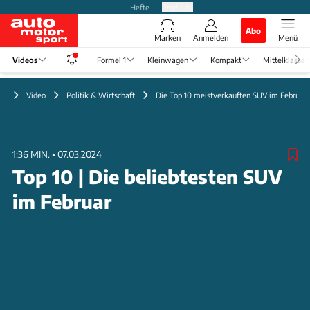
Hefte
Produkte
Abo
Marken
Anmelden
Menü
Videos
Formel 1
Kleinwagen
Kompakt
Mittelklasse
Video
Politik & Wirtschaft
Die Top 10 meistverkauften SUV im Februar
1:36 MIN.
•
07.03.2024
Top 10 | Die beliebtesten SUV
im Februar