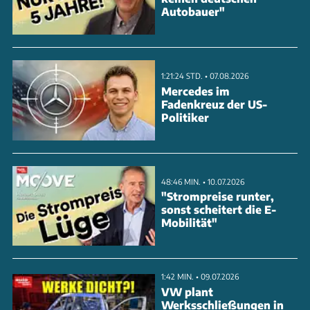
Autobauer"
1:21:24 STD. • 07.08.2026
Mercedes im
Fadenkreuz der US-
Politiker
48:46 MIN. • 10.07.2026
"Strompreise runter,
sonst scheitert die E-
Mobilität"
1:42 MIN. • 09.07.2026
VW plant
Werksschließungen in