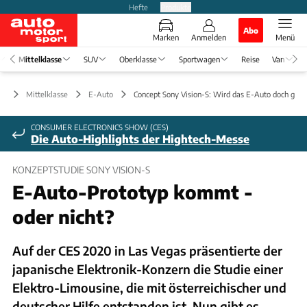
Hefte
Produkte
Abo
Marken
Anmelden
Menü
Mittelklasse
SUV
Oberklasse
Sportwagen
Reise
Van
Mittelklasse
E-Auto
Concept Sony Vision-S: Wird das E-Auto doch geba
CONSUMER ELECTRONICS SHOW (CES)
Die Auto-Highlights der Hightech-Messe
KONZEPTSTUDIE SONY VISION-S
E-Auto-Prototyp kommt -
oder nicht?
Auf der CES 2020 in Las Vegas präsentierte der
japanische Elektronik-Konzern die Studie einer
Elektro-Limousine, die mit österreichischer und
deutscher Hilfe entstanden ist. Nun gibt es