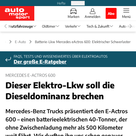
Hefte
Produkte
Abo
Marken
Anmelden
Menü
Nutzfahrzeuge
Oldtimer
Verkehr
Tech & Zukunft
Auto-Horo
euge
E-Auto
Batterie-Lkw Mercedes eActros 600: Elektrischer Schwerlaster
FAQS, TESTS UND WISSENSWERTES ÜBER ELEKTROAUTOS
Der große E-Ratgeber
MERCEDES E-ACTROS 600
Dieser Elektro-Lkw soll die
Dieseldominanz brechen
Mercedes-Benz Trucks präsentiert den E-Actros
600 – einen batterieelektrischen 40-Tonner, der
ohne Zwischenladung mehr als 500 Kilometer
weit fährt. Wir durften ihn uns schon genauer