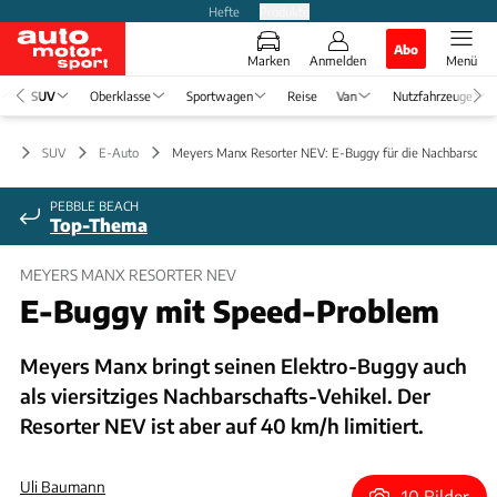
Hefte
Produkte
Abo
Marken
Anmelden
Menü
SUV
Oberklasse
Sportwagen
Reise
Van
Nutzfahrzeuge
SUV
E-Auto
Meyers Manx Resorter NEV: E-Buggy für die Nachbarschaf
PEBBLE BEACH
Top-Thema
MEYERS MANX RESORTER NEV
E-Buggy mit Speed-Problem
Meyers Manx bringt seinen Elektro-Buggy auch
als viersitziges Nachbarschafts-Vehikel. Der
Resorter NEV ist aber auf 40 km/h limitiert.
Uli Baumann
10 Bilder