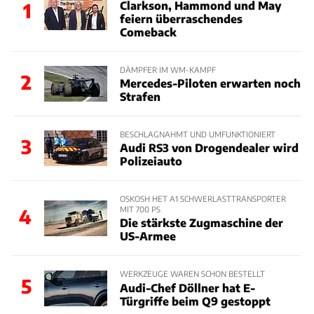
Clarkson, Hammond und May
1
feiern überraschendes
Comeback
DÄMPFER IM WM-KAMPF
2
Mercedes-Piloten erwarten noch
Strafen
BESCHLAGNAHMT UND UMFUNKTIONIERT
3
Audi RS3 von Drogendealer wird
Polizeiauto
OSKOSH HET A1 SCHWERLASTTRANSPORTER
MIT 700 PS
4
Die stärkste Zugmaschine der
US-Armee
WERKZEUGE WAREN SCHON BESTELLT
5
Audi-Chef Döllner hat E-
Türgriffe beim Q9 gestoppt