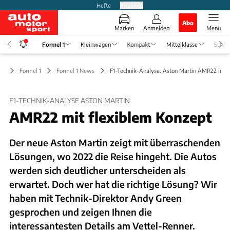
Hefte
Produkte
Abo
Marken
Anmelden
Menü
Formel 1
Kleinwagen
Kompakt
Mittelklasse
SUV
Formel 1
Formel 1 News
F1-Technik-Analyse: Aston Martin AMR22 im D
F1-TECHNIK-ANALYSE ASTON MARTIN
AMR22 mit flexiblem Konzept
Der neue Aston Martin zeigt mit überraschenden
Lösungen, wo 2022 die Reise hingeht. Die Autos
werden sich deutlicher unterscheiden als
erwartet. Doch wer hat die richtige Lösung? Wir
haben mit Technik-Direktor Andy Green
gesprochen und zeigen Ihnen die
interessantesten Details am Vettel-Renner.