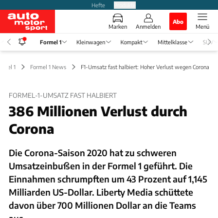
Hefte
Produkte
Abo
Marken
Anmelden
Menü
Formel 1
Kleinwagen
Kompakt
Mittelklasse
SUV
ormel 1
Formel 1 News
F1-Umsatz fast halbiert: Hoher Verlust wegen Corona
FORMEL-1-UMSATZ FAST HALBIERT
386 Millionen Verlust durch
Corona
Die Corona-Saison 2020 hat zu schweren
Umsatzeinbußen in der Formel 1 geführt. Die
Einnahmen schrumpften um 43 Prozent auf 1,145
Milliarden US-Dollar. Liberty Media schüttete
davon über 700 Millionen Dollar an die Teams