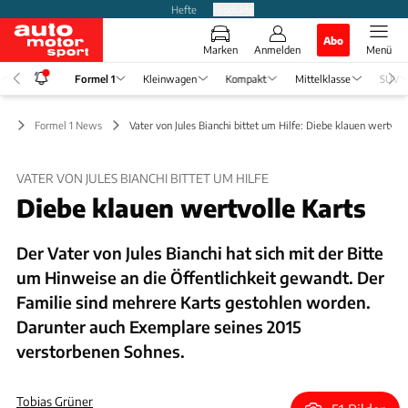
Hefte
Produkte
Abo
Marken
Anmelden
Menü
Formel 1
Kleinwagen
Kompakt
Mittelklasse
SUV
 1
Formel 1 News
Vater von Jules Bianchi bittet um Hilfe: Diebe klauen wertvoll
VATER VON JULES BIANCHI BITTET UM HILFE
Diebe klauen wertvolle Karts
Der Vater von Jules Bianchi hat sich mit der Bitte
um Hinweise an die Öffentlichkeit gewandt. Der
Familie sind mehrere Karts gestohlen worden.
Darunter auch Exemplare seines 2015
verstorbenen Sohnes.
Tobias Grüner