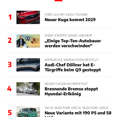
1
FORD-SUV MIT GEELY-TECHNIK
Neuer Kuga kommt 2029
CHINA-EXPERTE DANIEL KIRCHERT
2
„Einige Top-Ten-Autobauer
werden verschwinden“
WERKZEUGE WAREN SCHON BESTELLT
3
Audi-Chef Döllner hat E-
Türgriffe beim Q9 gestoppt
NEUER TUCSON IM HÄRTETEST
4
Brennende Bremse stoppt
Hyundai-Erlkönig
VW ID. BUZZ PURE UND ID. BUZZ PURE CARGO
5
Neue Variante mit 190 PS und 58