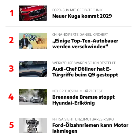
1
FORD-SUV MIT GEELY-TECHNIK
Neuer Kuga kommt 2029
CHINA-EXPERTE DANIEL KIRCHERT
2
„Einige Top-Ten-Autobauer
werden verschwinden“
WERKZEUGE WAREN SCHON BESTELLT
3
Audi-Chef Döllner hat E-
Türgriffe beim Q9 gestoppt
NEUER TUCSON IM HÄRTETEST
4
Brennende Bremse stoppt
Hyundai-Erlkönig
NHTSA SIEHT UNZUMUTBARES RISIKO
5
Ford-Ölzahnriemen kann Motor
lahmlegen