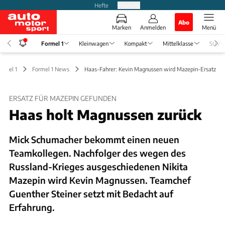
Hefte
Produkte
Abo
Marken
Anmelden
Menü
Formel 1
Kleinwagen
Kompakt
Mittelklasse
SUV
ormel 1
Formel 1 News
Haas-Fahrer: Kevin Magnussen wird Mazepin-Ersatz
ERSATZ FÜR MAZEPIN GEFUNDEN
Haas holt Magnussen zurück
Mick Schumacher bekommt einen neuen
Teamkollegen. Nachfolger des wegen des
Russland-Krieges ausgeschiedenen Nikita
Mazepin wird Kevin Magnussen. Teamchef
Guenther Steiner setzt mit Bedacht auf
Erfahrung.