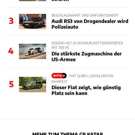
BESCHLAGNAHMT UND UMFUNKTIONIERT
3
Audi RS3 von Drogendealer wird
Polizeiauto
OSKOSH HET A1 SCHWERLASTTRANSPORTER
MIT 700 PS
4
Die stärkste Zugmaschine der
US-Armee
FIAT QUBO L (2026) ERSTER
5
FAHRTEST
Dieser Fiat zeigt, wie günstig
Platz sein kann
MEHR ZUM THEMA GP KATAR