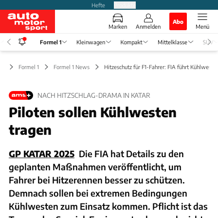
Hefte
Produkte
Abo
Marken
Anmelden
Menü
Formel 1
Kleinwagen
Kompakt
Mittelklasse
SUV
Formel 1
Formel 1 News
Hitzeschutz für F1-Fahrer: FIA führt Kühlweste
NACH HITZSCHLAG-DRAMA IN KATAR
Piloten sollen Kühlwesten
tragen
GP KATAR 2025
Die FIA hat Details zu den
geplanten Maßnahmen veröffentlicht, um
Fahrer bei Hitzerennen besser zu schützen.
Demnach sollen bei extremen Bedingungen
Kühlwesten zum Einsatz kommen. Pflicht ist das