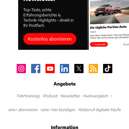
Top-Tests, echte
Erfahrungsberichte &
Technik-Highlights – direkt in
Ihr Postfach.
Kostenlos abonnieren
Angebote
Fahrtrainings
Podcast
Newsletter
Autovergleich
ams+ abonnieren
ams+ hier kündigen
Widerruf digitaler Käufe
Information