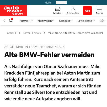
Hefte
Produkte
Abo
Marken
Anmelden
Menü
Formel 1
Kleinwagen
Kompakt
Mittelklasse
SUV
Formel 1
Formel 1 News
Mike Krack: Alte BMW-Fehler nicht wiederholen
ASTON-MARTIN TEAMCHEF MIKE KRACK
Alte BMW-Fehler vermeiden
Als Nachfolger von Otmar Szafnauer muss Mike
Krack den Fünfjahresplan bei Aston Martin zum
Erfolg führen. Kurz nach seinem Amtsantritt
verrät der neue Teamchef, warum er sich für den
Rennstall aus Silverstone entschieden hat und
wie er die neue Aufgabe angehen will.