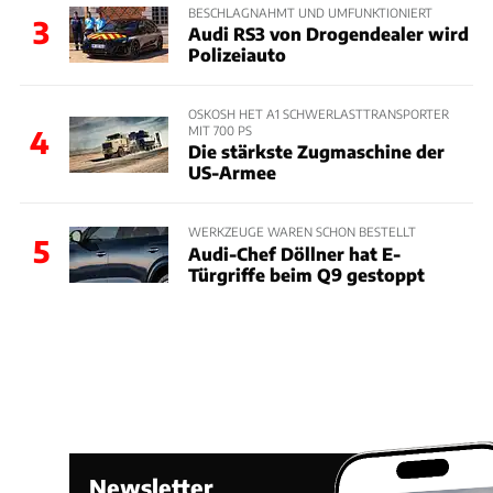
BESCHLAGNAHMT UND UMFUNKTIONIERT
3
Audi RS3 von Drogendealer wird
Polizeiauto
OSKOSH HET A1 SCHWERLASTTRANSPORTER
MIT 700 PS
4
Die stärkste Zugmaschine der
US-Armee
WERKZEUGE WAREN SCHON BESTELLT
5
Audi-Chef Döllner hat E-
Türgriffe beim Q9 gestoppt
Newsletter