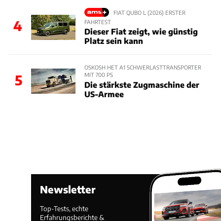
FIAT QUBO L (2026) ERSTER
4
FAHRTEST
Dieser Fiat zeigt, wie günstig
Platz sein kann
OSKOSH HET A1 SCHWERLASTTRANSPORTER
MIT 700 PS
5
Die stärkste Zugmaschine der
US-Armee
Newsletter
Top-Tests, echte
Erfahrungsberichte &