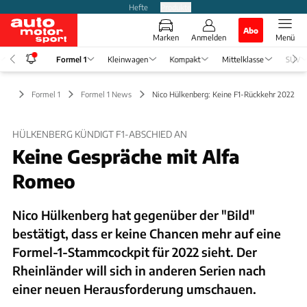
Hefte
Produkte
Abo
Marken
Anmelden
Menü
Formel 1
Kleinwagen
Kompakt
Mittelklasse
SUV
Formel 1
Formel 1 News
Nico Hülkenberg: Keine F1-Rückkehr 2022
HÜLKENBERG KÜNDIGT F1-ABSCHIED AN
Keine Gespräche mit Alfa
Romeo
Nico Hülkenberg hat gegenüber der "Bild"
bestätigt, dass er keine Chancen mehr auf eine
Formel-1-Stammcockpit für 2022 sieht. Der
Rheinländer will sich in anderen Serien nach
einer neuen Herausforderung umschauen.