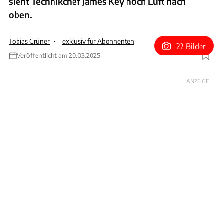
sieht Technikchef James Key noch Luft nach
oben.
Tobias Grüner
exklusiv für Abonnenten
22 Bilder
Veröffentlicht am 20.03.2025
Foto: Sam Bagnall via Getty Images
ANZEIGE