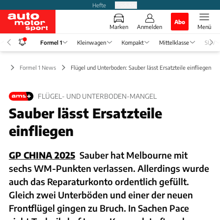
Hefte
Produkte
Abo
Marken
Anmelden
Menü
Formel 1
Kleinwagen
Kompakt
Mittelklasse
SUV
 1
Formel 1 News
Flügel und Unterboden: Sauber lässt Ersatzteile einfliegen
FLÜGEL- UND UNTERBODEN-MANGEL
Sauber lässt Ersatzteile
einfliegen
GP CHINA 2025
Sauber hat Melbourne mit
sechs WM-Punkten verlassen. Allerdings wurde
auch das Reparaturkonto ordentlich gefüllt.
Gleich zwei Unterböden und einer der neuen
Frontflügel gingen zu Bruch. In Sachen Pace