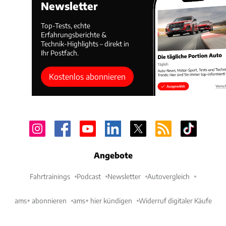
Newsletter
Top-Tests, echte
Erfahrungsberichte &
Technik-Highlights – direkt in
Ihr Postfach.
Kostenlos abonnieren
Angebote
Fahrtrainings
Podcast
Newsletter
Autovergleich
ams+ abonnieren
ams+ hier kündigen
Widerruf digitaler Käufe