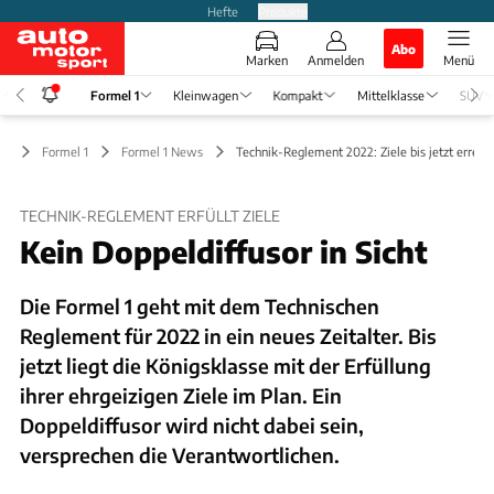
Hefte
Produkte
Abo
Marken
Anmelden
Menü
Formel 1
Kleinwagen
Kompakt
Mittelklasse
SUV
Formel 1
Formel 1 News
Technik-Reglement 2022: Ziele bis jetzt erreich
TECHNIK-REGLEMENT ERFÜLLT ZIELE
Kein Doppeldiffusor in Sicht
Die Formel 1 geht mit dem Technischen
Reglement für 2022 in ein neues Zeitalter. Bis
jetzt liegt die Königsklasse mit der Erfüllung
ihrer ehrgeizigen Ziele im Plan. Ein
Doppeldiffusor wird nicht dabei sein,
versprechen die Verantwortlichen.