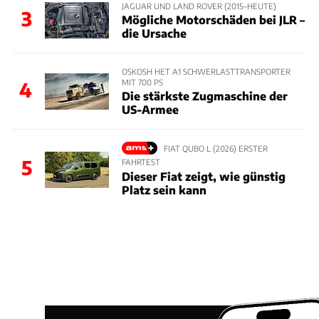
JAGUAR UND LAND ROVER (2015–HEUTE)
3
Mögliche Motorschäden bei JLR –
die Ursache
OSKOSH HET A1 SCHWERLASTTRANSPORTER
MIT 700 PS
4
Die stärkste Zugmaschine der
US-Armee
FIAT QUBO L (2026) ERSTER
5
FAHRTEST
Dieser Fiat zeigt, wie günstig
Platz sein kann