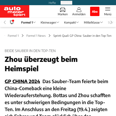
Hefte
Produkte
Abo
Marken
Anmelden
Menü
Formel 1
Kleinwagen
Kompakt
Mittelklasse
SUV
Formel 1
Formel 1 News
Sprint-Quali GP China: Sauber in den Top-Ten
BEIDE SAUBER IN DEN TOP-TEN
Zhou überzeugt beim
Heimspiel
GP CHINA 2024
Das Sauber-Team feierte beim
China-Comeback eine kleine
Wiederauferstehung. Bottas und Zhou schafften
es unter schwierigen Bedingungen in die Top-
Ten. Im Anschluss an den Freitag (19.4.) zeigten