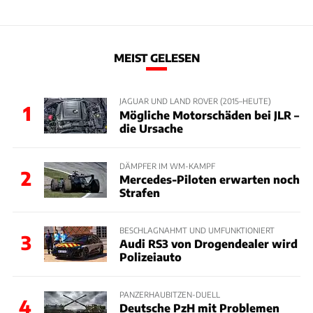
MEIST GELESEN
JAGUAR UND LAND ROVER (2015–HEUTE)
1
Mögliche Motorschäden bei JLR –
die Ursache
DÄMPFER IM WM-KAMPF
2
Mercedes-Piloten erwarten noch
Strafen
BESCHLAGNAHMT UND UMFUNKTIONIERT
3
Audi RS3 von Drogendealer wird
Polizeiauto
PANZERHAUBITZEN-DUELL
4
Deutsche PzH mit Problemen