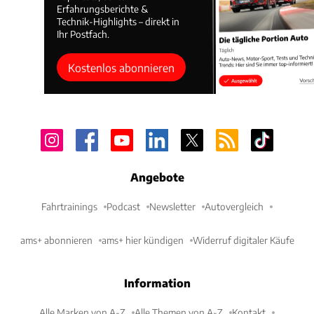
Erfahrungsberichte &
Technik-Highlights – direkt in
Ihr Postfach.
Kostenlos abonnieren
Angebote
Fahrtrainings
Podcast
Newsletter
Autovergleich
ams+ abonnieren
ams+ hier kündigen
Widerruf digitaler Käufe
Information
Alle Marken von A-Z
Alle Themen von A-Z
Kontakt