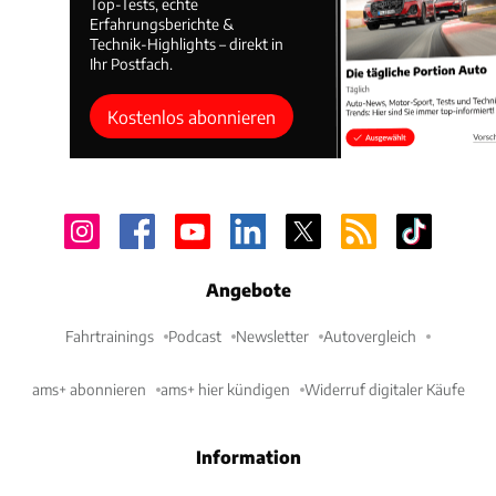
Top-Tests, echte
Erfahrungsberichte &
Technik-Highlights – direkt in
Ihr Postfach.
Kostenlos abonnieren
Angebote
Fahrtrainings
Podcast
Newsletter
Autovergleich
ams+ abonnieren
ams+ hier kündigen
Widerruf digitaler Käufe
Information