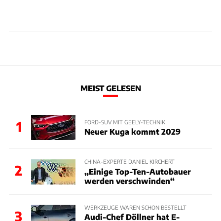
MEIST GELESEN
1
FORD-SUV MIT GEELY-TECHNIK
Neuer Kuga kommt 2029
CHINA-EXPERTE DANIEL KIRCHERT
2
„Einige Top-Ten-Autobauer
werden verschwinden“
WERKZEUGE WAREN SCHON BESTELLT
3
Audi-Chef Döllner hat E-