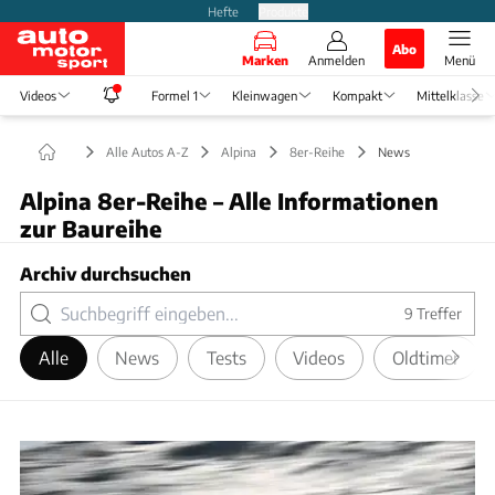
Hefte
Produkte
Abo
Marken
Anmelden
Menü
Videos
Formel 1
Kleinwagen
Kompakt
Mittelklasse
Alle Autos A-Z
Alpina
8er-Reihe
News
Alpina 8er-Reihe – Alle Informationen
zur Baureihe
Archiv durchsuchen
9
Treffer
Alle
News
Tests
Videos
Oldtimer