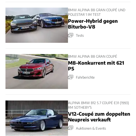
BMW ALPINA B8 GRAN COUPÉ UND
POLESTAR 1 IM TEST
Power-Hybrid gegen
Biturbo-V8
Tests
BMW ALPINA B8 GRAN COUPÉ
M8-Konkurrent mit 621
PS
Fahrberichte
ALPINA BMW B12 5.7 COUPÉ E31 (1993)
RM SOTHEBY'S
V12-Coupé zum doppelten
Neupreis verkauft
Auktionen & Events