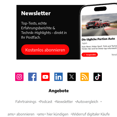
Newsletter
Top-Tests, echte
Erfahrungsberichte &
Technik-Highlights – direkt in
Ihr Postfach.
Kostenlos abonnieren
Angebote
Fahrtrainings
Podcast
Newsletter
Autovergleich
ams+ abonnieren
ams+ hier kündigen
Widerruf digitaler Käufe