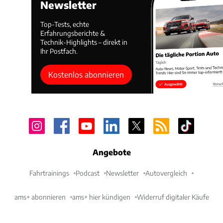
Newsletter
Top-Tests, echte
Erfahrungsberichte &
Technik-Highlights – direkt in
Ihr Postfach.
Kostenlos abonnieren
Angebote
Fahrtrainings
Podcast
Newsletter
Autovergleich
ams+ abonnieren
ams+ hier kündigen
Widerruf digitaler Käufe