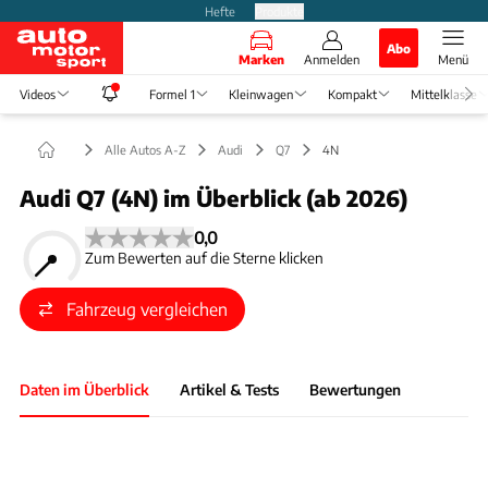
Hefte
Produkte
Abo
Marken
Anmelden
Menü
Videos
Formel 1
Kleinwagen
Kompakt
Mittelklasse
Alle Autos A-Z
Audi
Q7
4N
Audi Q7 (4N) im Überblick (ab 2026)
0,0
Zum Bewerten auf die Sterne klicken
Fahrzeug vergleichen
Daten im Überblick
Artikel & Tests
Bewertungen
Foto: Audi
Slide 1 von 1: Bild - Bild 1