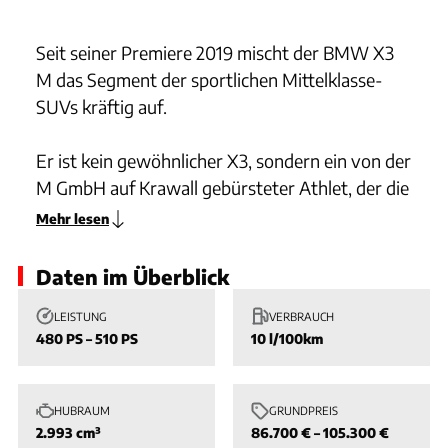
Seit seiner Premiere 2019 mischt der BMW X3
M das Segment der sportlichen Mittelklasse-
SUVs kräftig auf.
Er ist kein gewöhnlicher X3, sondern ein von der
M GmbH auf Krawall gebürsteter Athlet, der die
Brücke zwischen Alltagstauglichkeit und
Mehr lesen
reinrassiger Sportwagen-Performance schlägt.
Unter der Haube bollert ein hochdrehender
Daten im Überblick
Reihensechszylinder-Biturbo, der in den
LEISTUNG
VERBRAUCH
Competition-Modellen bis zu 510 PS freisetzt –
480 PS – 510 PS
10 l/100km
eine Ansage, die man auch spürt! Dank des
intelligenten M xDrive Allradantriebs wird diese
Power souverän auf die Straße gebracht, und
HUBRAUM
GRUNDPREIS
das Fahrwerk ist so straff, dass man glatt
2.993 cm³
86.700 € – 105.300 €