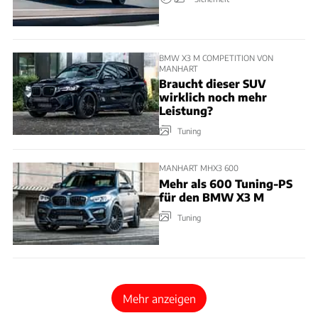
BMW X3 M COMPETITION VON
MANHART
Braucht dieser SUV
wirklich noch mehr
Leistung?
Tuning
MANHART MHX3 600
Mehr als 600 Tuning-PS
für den BMW X3 M
Tuning
Mehr anzeigen