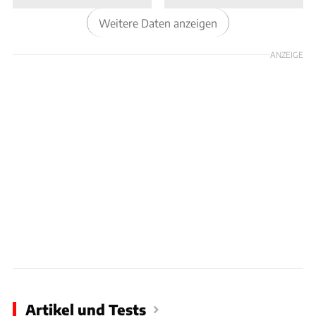
vergisst, in einem SUV zu sitzen. Der X3 M ist
Weitere Daten anzeigen
der ideale Kompromiss für den Familienvater
mit Rennstrecken-Ambitionen oder die
ANZEIGE
sportbegeisterte Fahrerin, die den Überblick
liebt. Er beweist eindrucksvoll, dass ein
erhöhtes SUV-Format und brachiale Dynamik
keine Gegensätze sein müssen.
Artikel und Tests