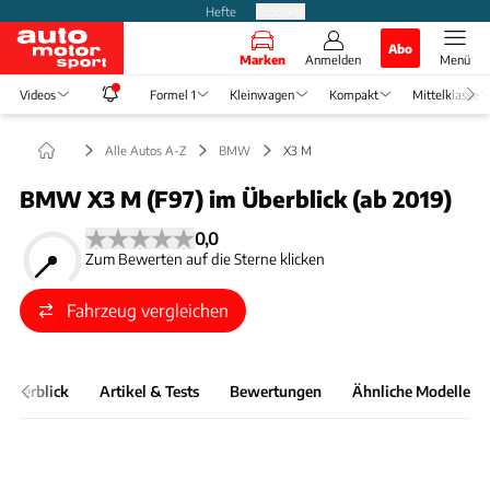
Hefte
Produkte
Abo
Marken
Anmelden
Menü
Videos
Formel 1
Kleinwagen
Kompakt
Mittelklasse
Alle Autos A-Z
BMW
X3 M
BMW X3 M (F97) im Überblick (ab 2019)
0,0
Zum Bewerten auf die Sterne klicken
Fahrzeug vergleichen
 Überblick
Artikel & Tests
Bewertungen
Ähnliche Modelle
Foto: BMW
Slide 1 von 1: Bild - Bild 1