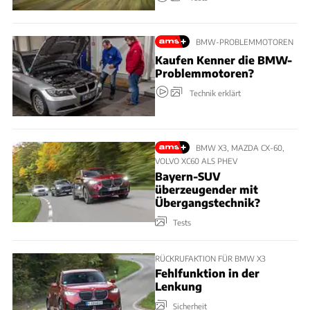
BMW-PROBLEMMOTOREN
Kaufen Kenner die BMW-
Problemmotoren?
Technik erklärt
BMW X3, MAZDA CX-60,
VOLVO XC60 ALS PHEV
Bayern-SUV
überzeugender mit
Übergangstechnik?
Tests
RÜCKRUFAKTION FÜR BMW X3
Fehlfunktion in der
Lenkung
Sicherheit