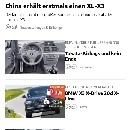
China erhält erstmals einen XL-X3
Der lange ist nicht nur größer, sondern auch luxuriöser als der
normale X3.
Neuvorstellungen & Erlkönige
BMW-RÜCKRUF FÜR ÜBER 460.000
GEBRAUCHTWAGEN
Takata-Airbags und kein
Ende
Sicherheit
KOSTEN UND REALVERBRAUCH
BMW X3 X-Drive 20d X-
Line
Tests