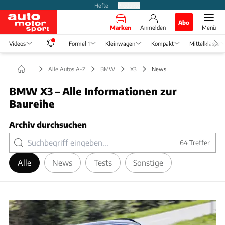
Hefte
Produkte
Abo
Marken
Anmelden
Menü
Videos
Formel 1
Kleinwagen
Kompakt
Mittelklasse
Alle Autos A-Z
BMW
X3
News
BMW X3 – Alle Informationen zur
Baureihe
Archiv durchsuchen
64
Treffer
Alle
News
Tests
Sonstige