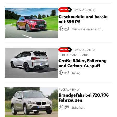
BMW X3 (2024)
Geschmeidig und bassig
mit 399 PS
Neuvorstellungen & Erlkönige
BMW X3 MIT M
PERFORMANCE PARTS
Große Räder, Folierung
und Carbon-Auspuff
Tuning
RÜCKRUF BMW
Brandgefahr bei 720.796
Fahrzeugen
Sicherheit