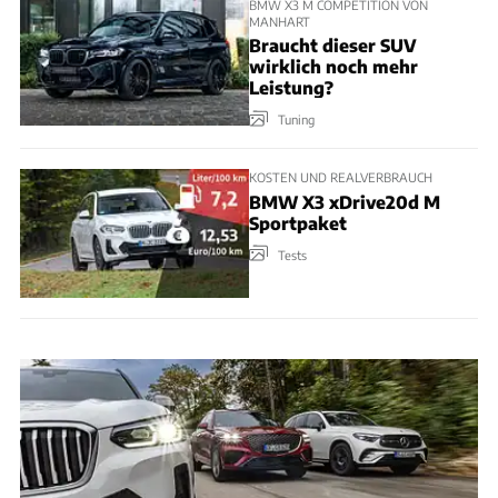
BMW X3 M COMPETITION VON
MANHART
Braucht dieser SUV
wirklich noch mehr
Leistung?
Tuning
KOSTEN UND REALVERBRAUCH
BMW X3 xDrive20d M
Sportpaket
Tests