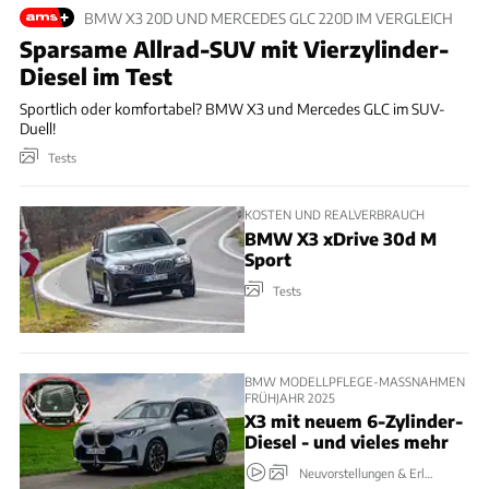
BMW X3 20D UND MERCEDES GLC 220D IM VERGLEICH
Sparsame Allrad-SUV mit Vierzylinder-
Diesel im Test
Sportlich oder komfortabel? BMW X3 und Mercedes GLC im SUV-
Duell!
Tests
KOSTEN UND REALVERBRAUCH
BMW X3 xDrive 30d M
Sport
Tests
BMW MODELLPFLEGE-MASSNAHMEN F
RÜHJAHR 2025
X3 mit neuem 6-Zylinder-
Diesel - und vieles mehr
Neuvorstellungen & Erlkönige