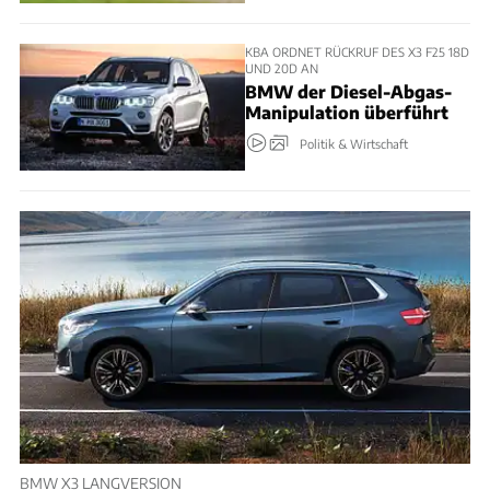
KBA ORDNET RÜCKRUF DES X3 F25 18D
UND 20D AN
BMW der Diesel-Abgas-
Manipulation überführt
Politik & Wirtschaft
BMW X3 LANGVERSION