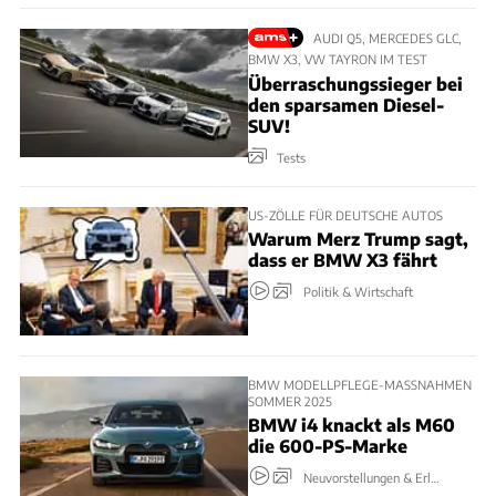
AUDI Q5, MERCEDES GLC,
BMW X3, VW TAYRON IM TEST
Überraschungssieger bei
den sparsamen Diesel-
SUV!
Tests
US-ZÖLLE FÜR DEUTSCHE AUTOS
Warum Merz Trump sagt,
dass er BMW X3 fährt
Politik & Wirtschaft
BMW MODELLPFLEGE-MASSNAHMEN S
OMMER 2025
BMW i4 knackt als M60
die 600-PS-Marke
Neuvorstellungen & Erlkönige