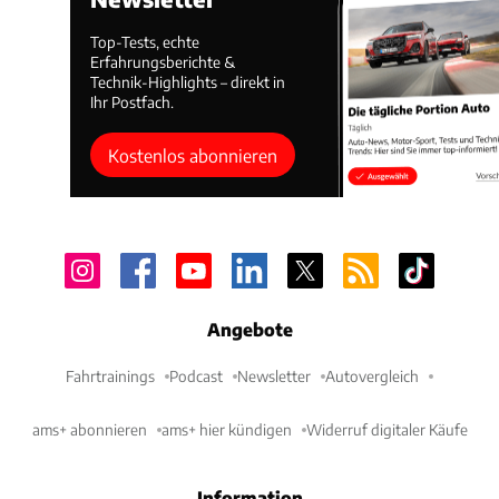
Top-Tests, echte
Erfahrungsberichte &
Technik-Highlights – direkt in
Ihr Postfach.
Kostenlos abonnieren
Angebote
Fahrtrainings
Podcast
Newsletter
Autovergleich
ams+ abonnieren
ams+ hier kündigen
Widerruf digitaler Käufe
Information