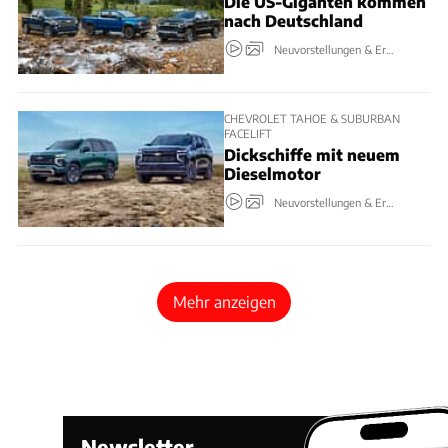
Die US-Giganten kommen
nach Deutschland
Neuvorstellungen & Erlkönige
CHEVROLET TAHOE & SUBURBAN
FACELIFT
Dickschiffe mit neuem
Dieselmotor
Neuvorstellungen & Erlkönige
Mehr anzeigen
Newsletter