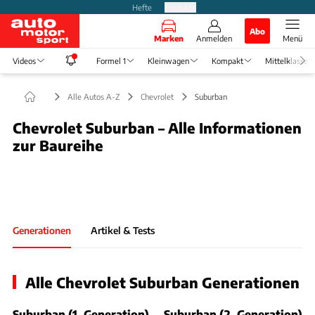
Hefte
Produkte
Abo
Marken
Anmelden
Menü
Videos
Formel 1
Kleinwagen
Kompakt
Mittelklasse
Alle Autos A-Z
Chevrolet
Suburban
Chevrolet Suburban – Alle Informationen
zur Baureihe
Foto: Medien-DB
Slide 1 von 1: Bild - Bild 1
Generationen
Artikel & Tests
Alle Chevrolet Suburban Generationen
Suburban (1. Generation)
Suburban (2. Generation)