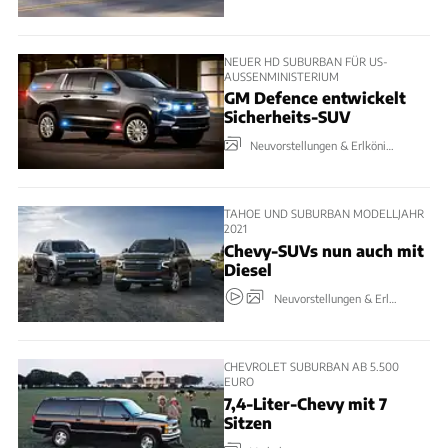
NEUER HD SUBURBAN FÜR US-
AUSSENMINISTERIUM
GM Defence entwickelt
Sicherheits-SUV
Neuvorstellungen & Erlkönige
TAHOE UND SUBURBAN MODELLJAHR
2021
Chevy-SUVs nun auch mit
Diesel
Neuvorstellungen & Erlkönige
CHEVROLET SUBURBAN AB 5.500
EURO
7,4-Liter-Chevy mit 7
Sitzen