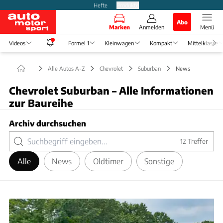
Hefte
Produkte
Abo
Marken
Anmelden
Menü
Videos
Formel 1
Kleinwagen
Kompakt
Mittelklasse
Alle Autos A-Z
Chevrolet
Suburban
News
Chevrolet Suburban – Alle Informationen
zur Baureihe
Archiv durchsuchen
12
Treffer
Alle
News
Oldtimer
Sonstige