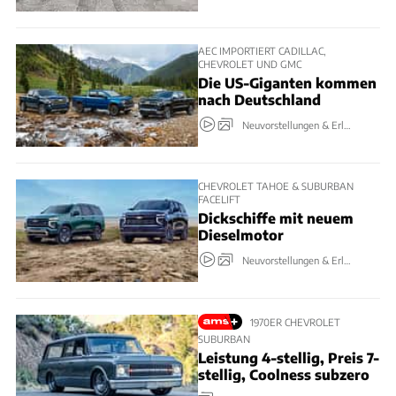
AEC IMPORTIERT CADILLAC,
CHEVROLET UND GMC
Die US-Giganten kommen
nach Deutschland
Neuvorstellungen & Erlkönige
CHEVROLET TAHOE & SUBURBAN
FACELIFT
Dickschiffe mit neuem
Dieselmotor
Neuvorstellungen & Erlkönige
1970ER CHEVROLET
SUBURBAN
Leistung 4-stellig, Preis 7-
stellig, Coolness subzero