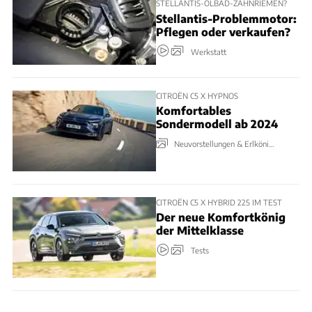
STELLANTIS-ÖLBAD-ZAHNRIEMEN?
Stellantis-Problemmotor:
Pflegen oder verkaufen?
Werkstatt
CITROËN C5 X HYPNOS
Komfortables
Sondermodell ab 2024
Neuvorstellungen & Erlkönige
CITROËN C5 X HYBRID 225 IM TEST
Der neue Komfortkönig
der Mittelklasse
Tests