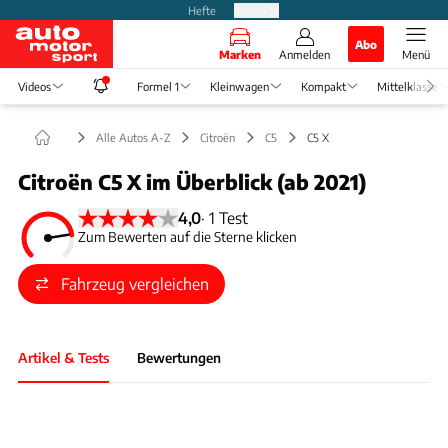
Hefte
Produkte
Abo
Marken
Anmelden
Menü
Videos
Formel 1
Kleinwagen
Kompakt
Mittelklasse
Alle Autos A-Z
Citroën
C5
C5 X
Citroën C5 X im Überblick (ab 2021)
4,0
·
1 Test
Zum Bewerten auf die Sterne klicken
Fahrzeug vergleichen
Artikel & Tests
Bewertungen
Foto: Citroen
Slide 1 von 1: Bild - Bild 1