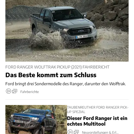
FORD RANGER WOLFTRAK PICKUP (2021) FAHRBERICHT
Das Beste kommt zum Schluss
Ford bringt drei Sondermodelle des Ranger, darunter den Wolftrak.
Fahrberichte
TAUBENREUTHER FORD RANGER PICK-
UP SPEZIAL
Dieser Ford Ranger ist ein
echtes Multitool
Neuvorstellungen & Erlkönige