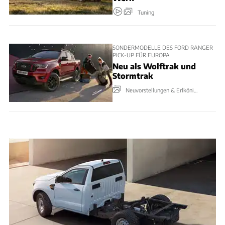
Tuning
SONDERMODELLE DES FORD RANGER
PICK-UP FÜR EUROPA
Neu als Wolftrak und
Stormtrak
Neuvorstellungen & Erlkönige