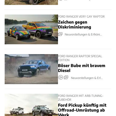
FORD RANGER VERY GAY RAPTOR
Zeichen gegen
Diskriminierung
Neuvorstellungen & Erlkönige
FORD RANGER RAPTOR SPECIAL
EDITION
Böser Bube mit bravem
Diesel
Neuvorstellungen & Erlkönige
FORD RANGER MIT ARB-TUNING-
ZUBEHÖR
Ford Pickup künftig mit
Offroad-Umrüstung ab
Werk