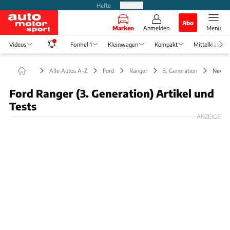
Hefte
Produkte
Abo
Marken
Anmelden
Menü
Videos
Formel 1
Kleinwagen
Kompakt
Mittelklasse
Alle Autos A-Z
Ford
Ranger
3. Generation
News
Ford Ranger (3. Generation) Artikel und
Tests
ANZEIGE