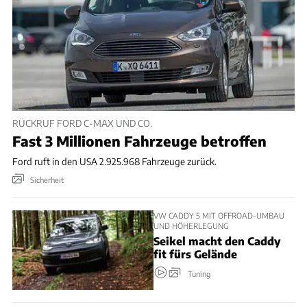
RÜCKRUF FORD C-MAX UND CO.
Fast 3 Millionen Fahrzeuge betroffen
Ford ruft in den USA 2.925.968 Fahrzeuge zurück.
Sicherheit
VW CADDY 5 MIT OFFROAD-UMBAU
UND HÖHERLEGUNG
Seikel macht den Caddy
fit fürs Gelände
Tuning