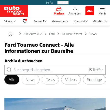
Hefte
Produkte
Abo
Marken
Anmelden
Menü
Videos
Formel 1
Kleinwagen
Kompakt
Mittelklasse
Alle Autos A-Z
Ford
Tourneo Connect
News
Ford Tourneo Connect – Alle
Informationen zur Baureihe
Archiv durchsuchen
15
Treffer
Alle
News
Tests
Videos
Sonstige