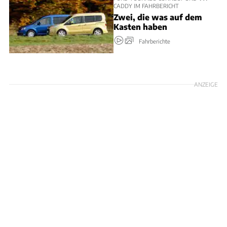
CADDY IM FAHRBERICHT
Zwei, die was auf dem
Kasten haben
Fahrberichte
ANZEIGE