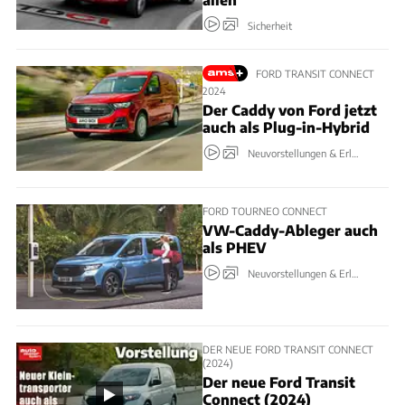
Sicherheit
FORD TRANSIT CONNECT
2024
Der Caddy von Ford jetzt
auch als Plug-in-Hybrid
Neuvorstellungen & Erlkönige
FORD TOURNEO CONNECT
VW-Caddy-Ableger auch
als PHEV
Neuvorstellungen & Erlkönige
DER NEUE FORD TRANSIT CONNECT
(2024)
Der neue Ford Transit
Connect (2024)