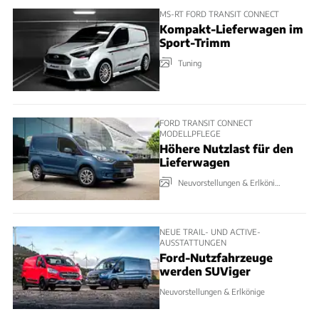
MS-RT FORD TRANSIT CONNECT
Kompakt-Lieferwagen im
Sport-Trimm
Tuning
FORD TRANSIT CONNECT
MODELLPFLEGE
Höhere Nutzlast für den
Lieferwagen
Neuvorstellungen & Erlkönige
NEUE TRAIL- UND ACTIVE-
AUSSTATTUNGEN
Ford-Nutzfahrzeuge
werden SUViger
Neuvorstellungen & Erlkönige