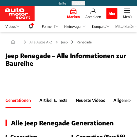
Hefte
Produkte
Abo
Marken
Anmelden
Menü
Videos
Formel 1
Kleinwagen
Kompakt
Mittelklasse
Alle Autos A-Z
Jeep
Renegade
Jeep Renegade – Alle Informationen zur
Baureihe
Foto: MDB
Slide 1 von 1: Bild - Bild 1
Generationen
Artikel & Tests
Neueste Videos
Allgemeine 
Alle Jeep Renegade Generationen
1. Generation
1. Generation (Facelift)