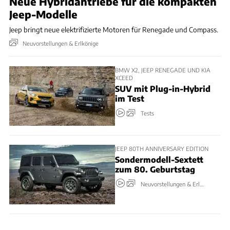
Neue Hybridantriebe für die kompakten
Jeep-Modelle
Jeep bringt neue elektrifizierte Motoren für Renegade und Compass.
Neuvorstellungen & Erlkönige
BMW X2, JEEP RENEGADE UND KIA
XCEED
SUV mit Plug-in-Hybrid
im Test
Tests
JEEP 80TH ANNIVERSARY EDITION
Sondermodell-Sextett
zum 80. Geburtstag
Neuvorstellungen & Erlkönige