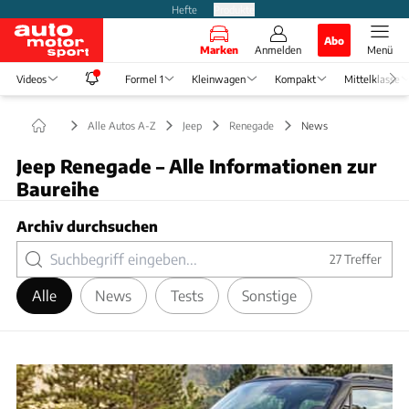
Hefte
Produkte
Abo
Marken
Anmelden
Menü
Videos
Formel 1
Kleinwagen
Kompakt
Mittelklasse
Alle Autos A-Z
Jeep
Renegade
News
Jeep Renegade – Alle Informationen zur
Baureihe
Archiv durchsuchen
27
Treffer
Alle
News
Tests
Sonstige