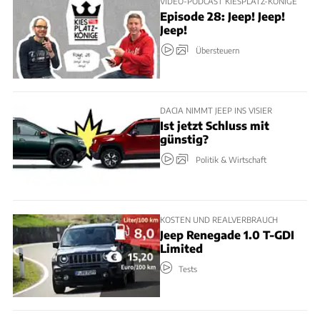
VIDEO-PODCAST KIESPLATZ-KÖNIGE
Episode 28: Jeep! Jeep!
Jeep!
Übersteuern
DACIA NIMMT JEEP INS VISIER
Ist jetzt Schluss mit
günstig?
Politik & Wirtschaft
KOSTEN UND REALVERBRAUCH
Jeep Renegade 1.0 T-GDI
Limited
Tests