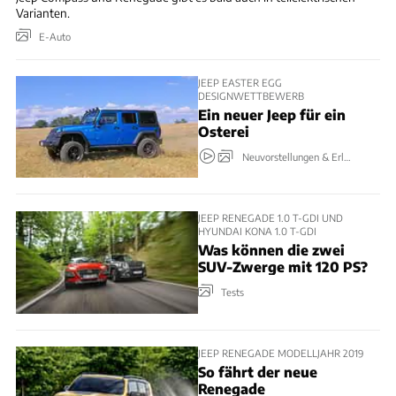
Varianten.
E-Auto
JEEP EASTER EGG
DESIGNWETTBEWERB
Ein neuer Jeep für ein
Osterei
Neuvorstellungen & Erlkönige
JEEP RENEGADE 1.0 T-GDI UND
HYUNDAI KONA 1.0 T-GDI
Was können die zwei
SUV-Zwerge mit 120 PS?
Tests
JEEP RENEGADE MODELLJAHR 2019
So fährt der neue
Renegade