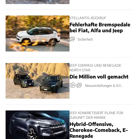
STELLANTIS-RÜCKRUF
Fehlerhafte Bremspedale
bei Fiat, Alfa und Jeep
Sicherheit
JEEP COMPASS UND RENEGADE
NORTH STAR
Die Million voll gemacht
Neuvorstellungen & Erlkönige
JEEP KONKRETISIERT PLÄNE FÜR
ZUKUNFT DER MARKE
Hybrid-Offensive,
Cherokee-Comeback, E-
Renegade