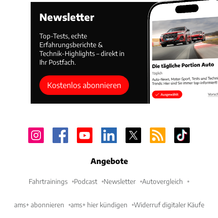
Newsletter
Top-Tests, echte
Erfahrungsberichte &
Technik-Highlights – direkt in
Ihr Postfach.
Kostenlos abonnieren
Angebote
Fahrtrainings
Podcast
Newsletter
Autovergleich
ams+ abonnieren
ams+ hier kündigen
Widerruf digitaler Käufe