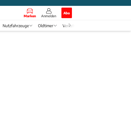
Abo
Marken
Anmelden
Nutzfahrzeuge
Oldtimer
Verkehr
Tech & Zukunft
Auto