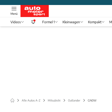
Menü
Videos
Formel 1
Kleinwagen
Kompakt
M
Alle Autos A-Z
Mitsubishi
Outlander
GN0W