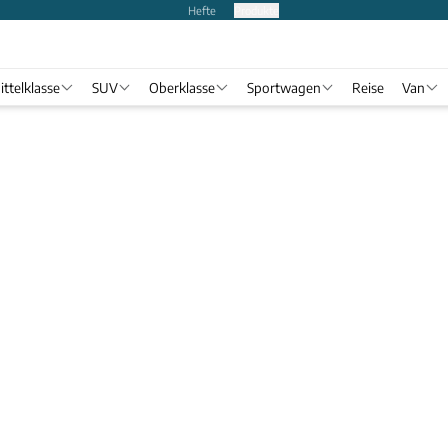
Hefte
Produkte
ittelklasse
SUV
Oberklasse
Sportwagen
Reise
Van