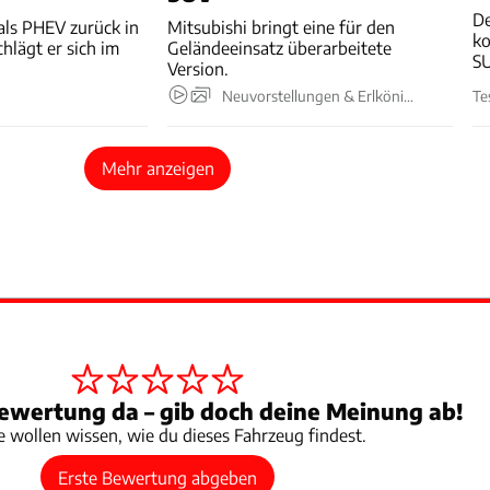
De
 als PHEV zurück in
Mitsubishi bringt eine für den
ko
hlägt er sich im
Geländeeinsatz überarbeitete
S
Version.
Neuvorstellungen & Erlkönige
Te
Mehr anzeigen
ewertung da – gib doch deine Meinung ab!
 wollen wissen, wie du dieses Fahrzeug findest.
Erste Bewertung abgeben