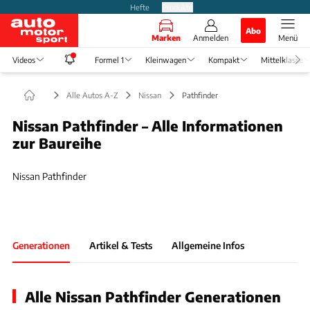
Hefte
Produkte
Abo
Marken
Anmelden
Menü
Videos
Formel 1
Kleinwagen
Kompakt
Mittelklasse
Alle Autos A-Z
Nissan
Pathfinder
Nissan Pathfinder – Alle Informationen
zur Baureihe
Foto: Hersteller
Slide 1 von 1: Bild - Nissan Pathfinder
Nissan Pathfinder
Generationen
Artikel & Tests
Allgemeine Infos
Alle Nissan Pathfinder Generationen