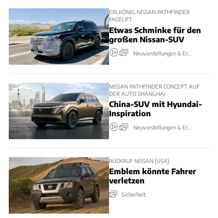
ERLKÖNIG NISSAN PATHFINDER
FACELIFT
Etwas Schminke für den
großen Nissan-SUV
Neuvorstellungen & Erlkönige
NISSAN PATHFINDER CONCEPT AUF
DER AUTO SHANGHAI
China-SUV mit Hyundai-
Inspiration
Neuvorstellungen & Erlkönige
RÜCKRUF NISSAN (USA)
Emblem könnte Fahrer
verletzen
Sicherheit