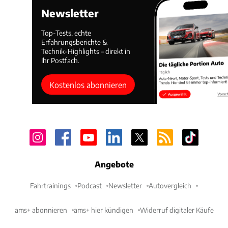
Newsletter
Top-Tests, echte
Erfahrungsberichte &
Technik-Highlights – direkt in
Ihr Postfach.
Kostenlos abonnieren
Angebote
Fahrtrainings
Podcast
Newsletter
Autovergleich
ams+ abonnieren
ams+ hier kündigen
Widerruf digitaler Käufe