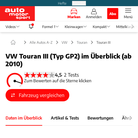
Hefte
Produkte
Abo
Marken
Anmelden
Menü
Videos
Formel 1
Kleinwagen
Kompakt
Mittelklasse
Alle Autos A-Z
VW
Touran
Touran III
VW Touran III (Typ GP2) im Überblick (ab
2010)
4,5
·
2 Tests
Zum Bewerten auf die Sterne klicken
Fahrzeug vergleichen
Daten im Überblick
Artikel & Tests
Bewertungen
Ähnlich
Foto: Hans-Dieter Seufert