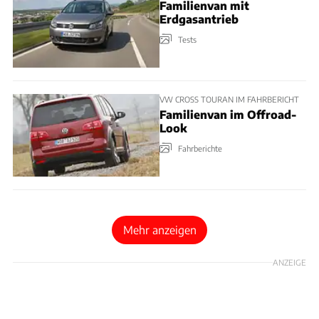
Familienvan mit
Erdgasantrieb
Tests
VW CROSS TOURAN IM FAHRBERICHT
Familienvan im Offroad-
Look
Fahrberichte
Mehr anzeigen
ANZEIGE