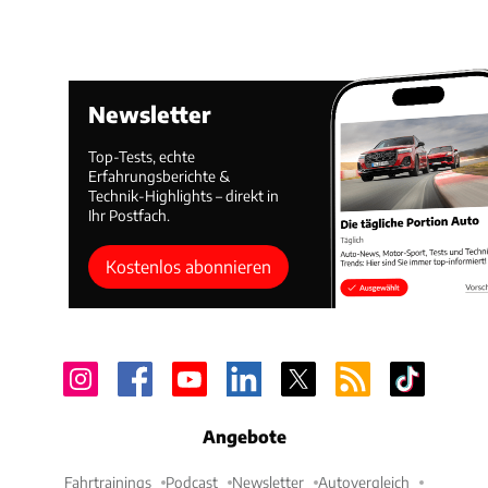
Newsletter
Top-Tests, echte
Erfahrungsberichte &
Technik-Highlights – direkt in
Ihr Postfach.
Kostenlos abonnieren
Angebote
Fahrtrainings
Podcast
Newsletter
Autovergleich