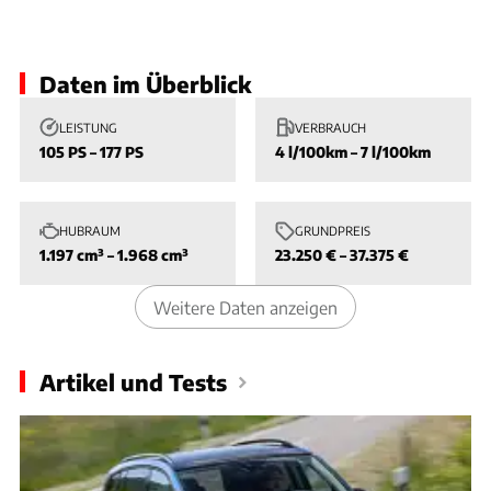
Slide 1 von 1: Bild - Bild 1
Daten im Überblick
LEISTUNG
VERBRAUCH
105 PS – 177 PS
4 l/100km – 7 l/100km
HUBRAUM
GRUNDPREIS
1.197 cm³ – 1.968 cm³
23.250 € – 37.375 €
Weitere Daten anzeigen
Artikel und Tests