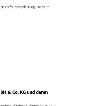
arrierefreiheitserklärung
Karriere
bH & Co. KG und deren
Outdoor
Promobil
Runner's World