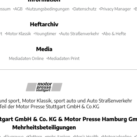
essum
AGB
Nutzungsbedingungen
Datenschutz
Privacy Manager
B
Heftarchiv
t
Motor Klassik
Youngtimer
Auto Straßenverkehr
Abo & Hefte
Media
Mediadaten Online
Mediadaten Print
und sport, Motor Klassik, sport auto und Auto Straßenverkehr
 Teil der Motor Presse Stuttgart GmbH & Co.KG
ttgart GmbH & Co. KG & Motor Presse Hamburg Gm
Mehrheitsbeteiligungen
o
Flugrevue
Klettern
mehr-tanken
Men's Health
Motorradonline