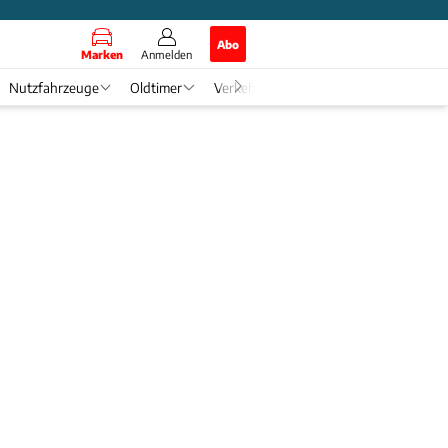
Abo
Marken
Anmelden
Nutzfahrzeuge
Oldtimer
Verkehr
Tech & Zukunft
Auto