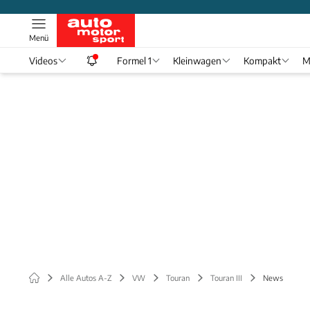
Menü
Videos
Formel 1
Kleinwagen
Kompakt
M
Alle Autos A-Z
VW
Touran
Touran III
News