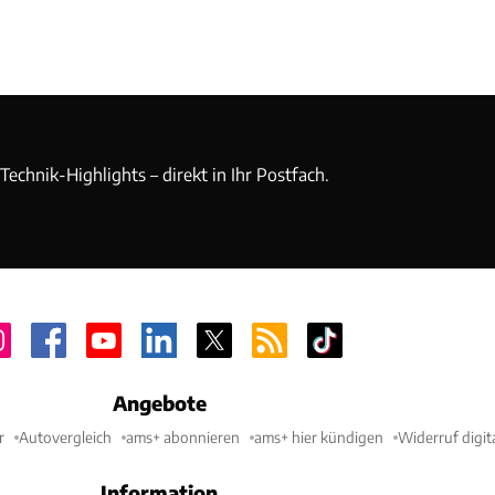
echnik-Highlights – direkt in Ihr Postfach.
Angebote
r
Autovergleich
ams+ abonnieren
ams+ hier kündigen
Widerruf digit
Information