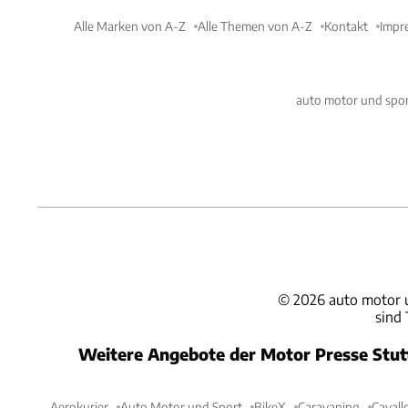
Alle Marken von A-Z
Alle Themen von A-Z
Kontakt
Impr
auto motor und spor
©
2026
auto motor 
sind
Weitere Angebote der Motor Presse Stu
Aerokurier
Auto Motor und Sport
BikeX
Caravaning
Cavall