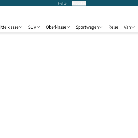
Hefte
Produkte
ittelklasse
SUV
Oberklasse
Sportwagen
Reise
Van