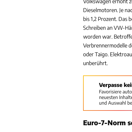
Volkswagen erhöht zum
Dieselmotoren. Je na
bis 1,2 Prozent. Das 
Schreiben an VW-Hän
worden war. Betroffe
Verbrennermodelle de
oder Taigo. Elektroau
unberührt.
Verpasse ke
Favorisiere aut
neuesten Inhal
und Auswahl be
Euro-7-Norm so