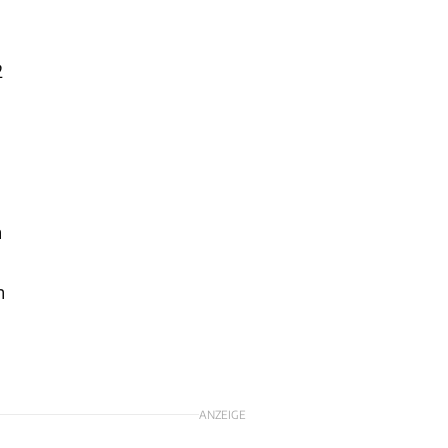
2
h
h
ANZEIGE