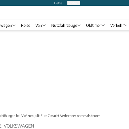
Hefte
Produkte
twagen
Reise
Van
Nutzfahrzeuge
Oldtimer
Verkehr
erhöhungen bei VW zum Juli: Euro 7 macht Verbrenner nochmals teurer
EI VOLKSWAGEN