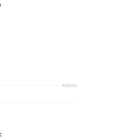
m
ANZEIGE
c