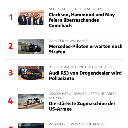
NEUE STAFFEL „THE GRAND TOUR“
Clarkson, Hammond und May
1
feiern überraschendes
Comeback
DÄMPFER IM WM-KAMPF
2
Mercedes-Piloten erwarten noch
Strafen
BESCHLAGNAHMT UND UMFUNKTIONIERT
3
Audi RS3 von Drogendealer wird
Polizeiauto
OSKOSH HET A1 SCHWERLASTTRANSPORTER
MIT 700 PS
4
Die stärkste Zugmaschine der
US-Armee
WERKZEUGE WAREN SCHON BESTELLT