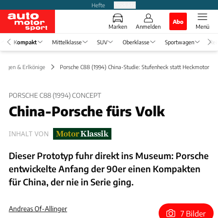
Hefte
Produkte
Abo
Marken
Anmelden
Menü
Kompakt
Mittelklasse
SUV
Oberklasse
Sportwagen
Rei
lungen & Erlkönige
Porsche C88 (1994) China-Studie: Stufenheck statt Heckmotor
PORSCHE C88 (1994) CONCEPT
China-Porsche fürs Volk
INHALT VON
Dieser Prototyp fuhr direkt ins Museum: Porsche
entwickelte Anfang der 90er einen Kompakten
für China, der nie in Serie ging.
Andreas Of-Allinger
7 Bilder