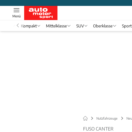
Menü
nwagen
Kompakt
Mittelklasse
SUV
Oberklasse
Spor
Nutzfahrzeuge
Neu
FUSO CANTER