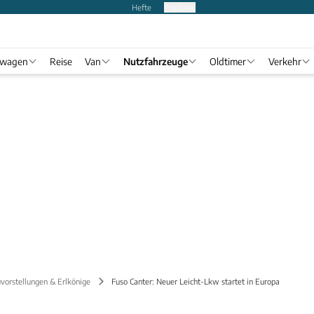
Hefte
Produkte
twagen
Reise
Van
Nutzfahrzeuge
Oldtimer
Verkehr
vorstellungen & Erlkönige
Fuso Canter: Neuer Leicht-Lkw startet in Europa