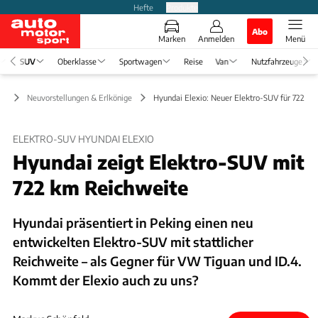
Hefte
Produkte
Abo
Marken
Anmelden
Menü
SUV
Oberklasse
Sportwagen
Reise
Van
Nutzfahrzeuge
UV
Neuvorstellungen & Erlkönige
Hyundai Elexio: Neuer Elektro-SUV für 722 k
ELEKTRO-SUV HYUNDAI ELEXIO
Hyundai zeigt Elektro-SUV mit
722 km Reichweite
Hyundai präsentiert in Peking einen neu
entwickelten Elektro-SUV mit stattlicher
Reichweite – als Gegner für VW Tiguan und ID.4.
Kommt der Elexio auch zu uns?