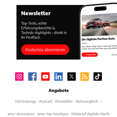
Newsletter
Top-Tests, echte
Erfahrungsberichte &
Technik-Highlights – direkt in
Ihr Postfach.
Kostenlos abonnieren
Angebote
Fahrtrainings
Podcast
Newsletter
Autovergleich
ams+ abonnieren
ams+ hier kündigen
Widerruf digitaler Käufe