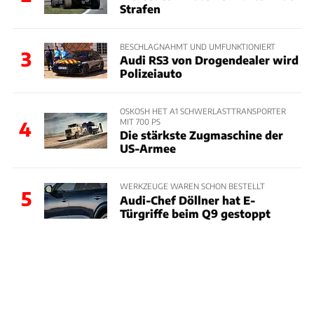
Strafen
BESCHLAGNAHMT UND UMFUNKTIONIERT
3
Audi RS3 von Drogendealer wird
Polizeiauto
OSKOSH HET A1 SCHWERLASTTRANSPORTER
MIT 700 PS
4
Die stärkste Zugmaschine der
US-Armee
WERKZEUGE WAREN SCHON BESTELLT
5
Audi-Chef Döllner hat E-
Türgriffe beim Q9 gestoppt