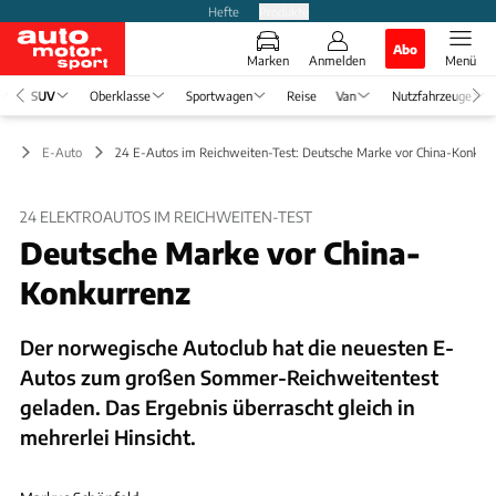
Hefte
Produkte
Abo
Marken
Anmelden
Menü
SUV
Oberklasse
Sportwagen
Reise
Van
Nutzfahrzeuge
UV
E-Auto
24 E-Autos im Reichweiten-Test: Deutsche Marke vor China-Konkurr
24 ELEKTROAUTOS IM REICHWEITEN-TEST
Deutsche Marke vor China-
Konkurrenz
Der norwegische Autoclub hat die neuesten E-
Autos zum großen Sommer-Reichweitentest
geladen. Das Ergebnis überrascht gleich in
mehrerlei Hinsicht.